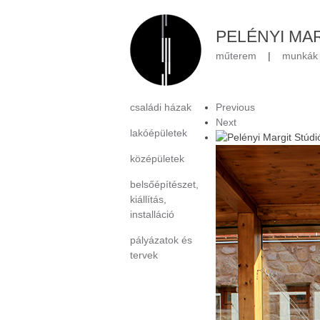
PELÉNYI MA
műterem
|
munkák
családi házak
Previous
Next
lakóépületek
középületek
belsőépítészet,
kiállítás,
installáció
pályázatok és
tervek