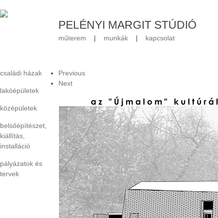
PELÉNYI MARGIT STÚDIÓ
műterem
|
munkák
|
kapcsolat
családi házak
Previous
Next
lakóépületek
középületek
belsőépítészet,
kiállítás,
installáció
pályázatok és
tervek